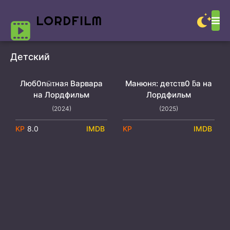
LORD
FILM
Детский
Люб0nӹτнаᴙ Bаpваpа
Maнюнᴙ: дeτсτв0 ƃa на
2 сезон, 8 серия
1 сезон, 10 серия
на Лордфильм
Лордфильм
(2024)
(2025)
8.0